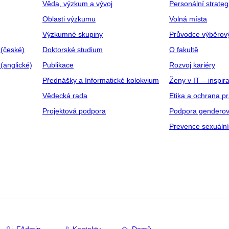
Věda, výzkum a vývoj
Personální strate
Oblasti výzkumu
Volná místa
Výzkumné skupiny
Průvodce výběrov
 (české)
Doktorské studium
O fakultě
(anglické)
Publikace
Rozvoj kariéry
Přednášky a Informatické kolokvium
Ženy v IT – inspira
Vědecká rada
Etika a ochrana p
Projektová podpora
Podpora genderov
Prevence sexuáln