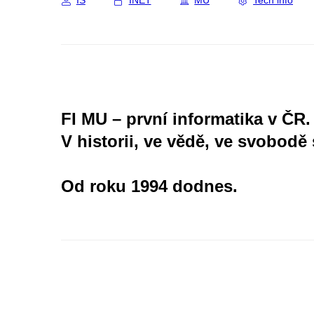
IS
INET
MU
Tech info
FI MU – první informatika v ČR.
V historii, ve vědě, ve svobodě 
Od roku 1994 dodnes.