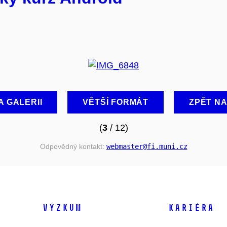
A GALERII
VĚTŠÍ FORMÁT
ZPĚT N
(
3
/ 12)
Odpovědný kontakt:
webmaster
@fi
.muni
.cz
VÝZKUM
KARIÉRA