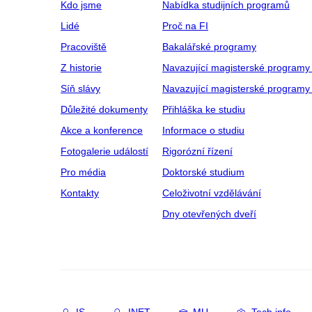
Kdo jsme
Nabídka studijních programů
Lidé
Proč na FI
Pracoviště
Bakalářské programy
Z historie
Navazující magisterské programy
Síň slávy
Navazující magisterské programy 
Důležité dokumenty
Přihláška ke studiu
Akce a konference
Informace o studiu
Fotogalerie událostí
Rigorózní řízení
Pro média
Doktorské studium
Kontakty
Celoživotní vzdělávání
Dny otevřených dveří