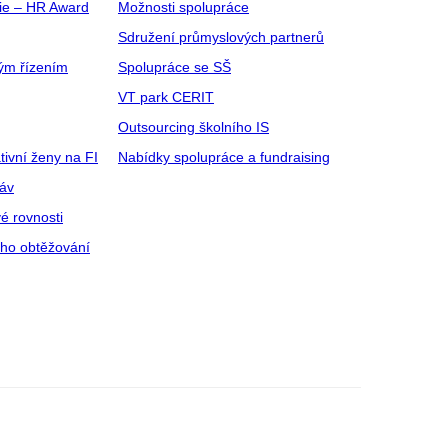
gie – HR Award
Možnosti spolupráce
Sdružení průmyslových partnerů
ým řízením
Spolupráce se SŠ
VT park CERIT
Outsourcing školního IS
tivní ženy na FI
Nabídky spolupráce a fundraising
ráv
é rovnosti
ího obtěžování