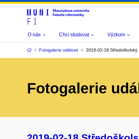
O nás
Chci studovat
Výzkum
Fotogalerie událostí
2019-02-18 Středoškolský 
Fotogalerie udá
2019-02-18 Středoškols