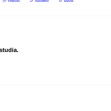
FAdmin
Kontakty
Domů
studia.