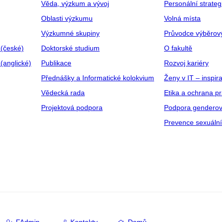
Věda, výzkum a vývoj
Personální strate
Oblasti výzkumu
Volná místa
Výzkumné skupiny
Průvodce výběrov
 (české)
Doktorské studium
O fakultě
(anglické)
Publikace
Rozvoj kariéry
Přednášky a Informatické kolokvium
Ženy v IT – inspira
Vědecká rada
Etika a ochrana p
Projektová podpora
Podpora genderov
Prevence sexuáln