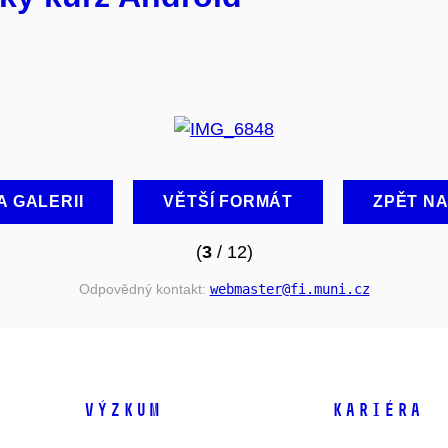
A GALERII
VĚTŠÍ FORMÁT
ZPĚT N
(
3
/ 12)
Odpovědný kontakt:
webmaster
@fi
.muni
.cz
VÝZKUM
KARIÉRA