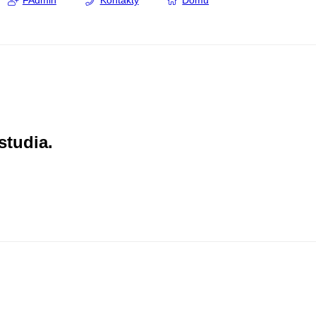
FAdmin
Kontakty
Domů
studia.