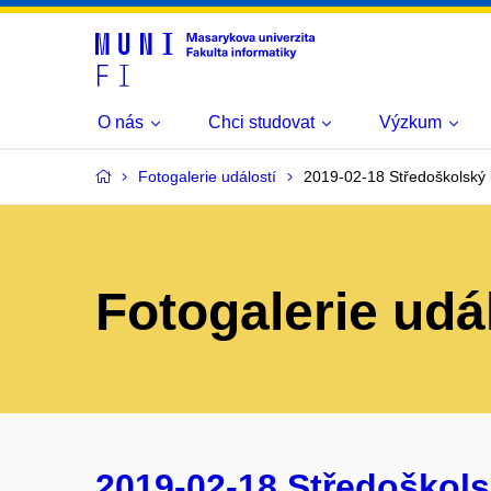
O nás
Chci studovat
Výzkum
Fotogalerie událostí
2019-02-18 Středoškolský 
Fotogalerie udá
2019-02-18 Středoškols