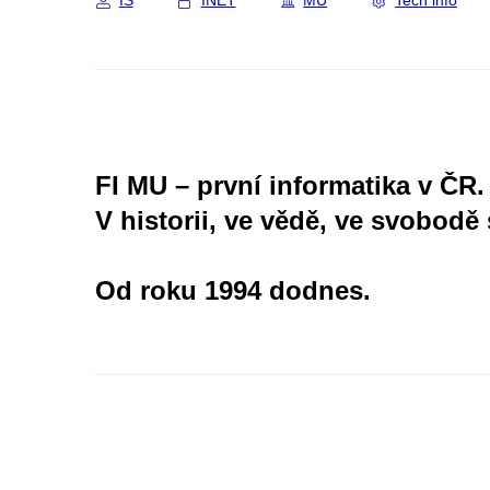
IS
INET
MU
Tech info
FI MU – první informatika v ČR.
V historii, ve vědě, ve svobodě 
Od roku 1994 dodnes.