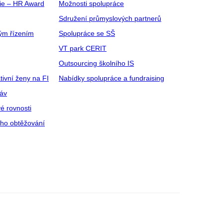
gie – HR Award
Možnosti spolupráce
Sdružení průmyslových partnerů
ým řízením
Spolupráce se SŠ
VT park CERIT
Outsourcing školního IS
tivní ženy na FI
Nabídky spolupráce a fundraising
ráv
é rovnosti
ího obtěžování