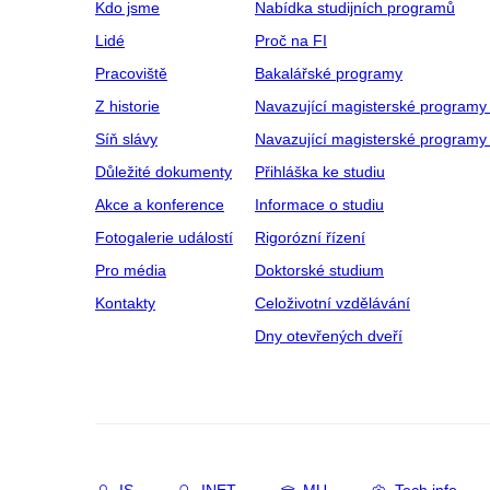
Kdo jsme
Nabídka studijních programů
Lidé
Proč na FI
Pracoviště
Bakalářské programy
Z historie
Navazující magisterské programy
Síň slávy
Navazující magisterské programy 
Důležité dokumenty
Přihláška ke studiu
Akce a konference
Informace o studiu
Fotogalerie událostí
Rigorózní řízení
Pro média
Doktorské studium
Kontakty
Celoživotní vzdělávání
Dny otevřených dveří