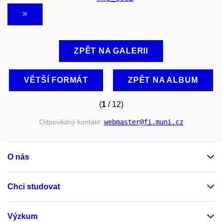
ZPĚT NA GALERII
VĚTŠÍ FORMÁT
ZPĚT NA ALBUM
(
1
/ 12)
Odpovědný kontakt:
webmaster
@fi
.muni
.cz
O nás
Chci studovat
Výzkum