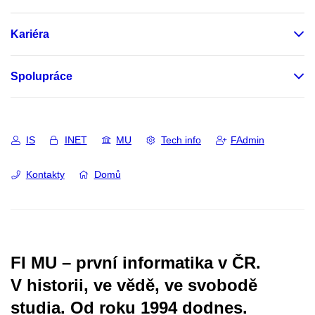
Kariéra
Spolupráce
IS
INET
MU
Tech info
FAdmin
Kontakty
Domů
FI MU – první informatika v ČR.
V historii, ve vědě, ve svobodě
studia.
Od roku 1994 dodnes.