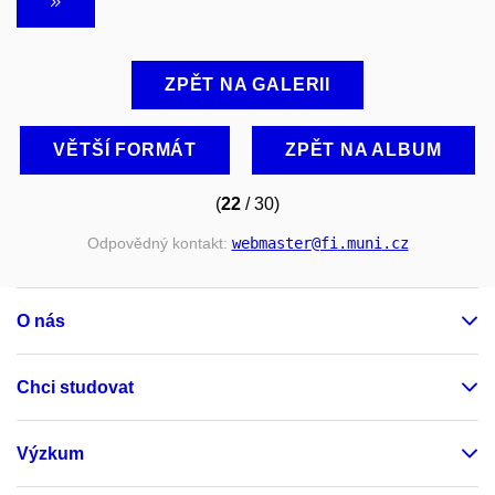
ZPĚT NA GALERII
VĚTŠÍ FORMÁT
ZPĚT NA ALBUM
(
22
/ 30)
Odpovědný kontakt:
webmaster
@fi
.muni
.cz
O nás
Chci studovat
Výzkum