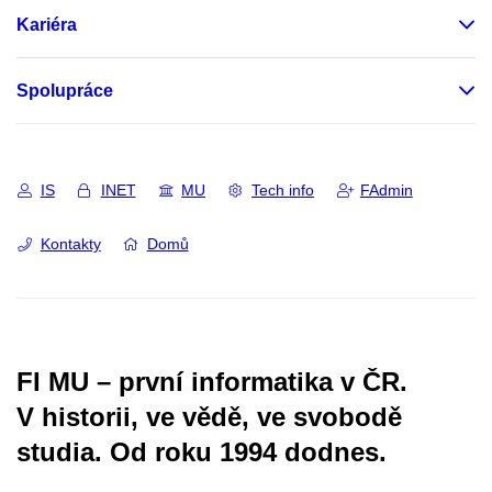
Kariéra
Spolupráce
IS
INET
MU
Tech info
FAdmin
Kontakty
Domů
FI MU – první informatika v ČR.
V historii, ve vědě, ve svobodě
studia.
Od roku 1994 dodnes.