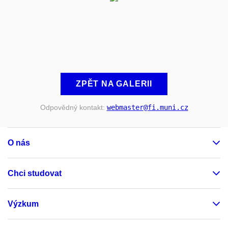
ZPĚT NA GALERII
Odpovědný kontakt:
webmaster
@fi
.muni
.cz
O nás
Chci studovat
Výzkum