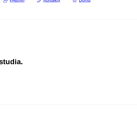
FAdmin
Kontakty
Domů
studia.