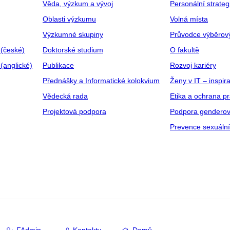
Věda, výzkum a vývoj
Personální strate
Oblasti výzkumu
Volná místa
Výzkumné skupiny
Průvodce výběrov
 (české)
Doktorské studium
O fakultě
(anglické)
Publikace
Rozvoj kariéry
Přednášky a Informatické kolokvium
Ženy v IT – inspira
Vědecká rada
Etika a ochrana p
Projektová podpora
Podpora genderov
Prevence sexuáln