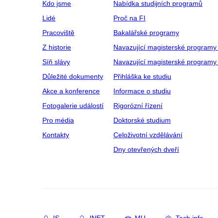
Kdo jsme
Nabídka studijních programů
Lidé
Proč na FI
Pracoviště
Bakalářské programy
Z historie
Navazující magisterské programy
Síň slávy
Navazující magisterské programy 
Důležité dokumenty
Přihláška ke studiu
Akce a konference
Informace o studiu
Fotogalerie událostí
Rigorózní řízení
Pro média
Doktorské studium
Kontakty
Celoživotní vzdělávání
Dny otevřených dveří