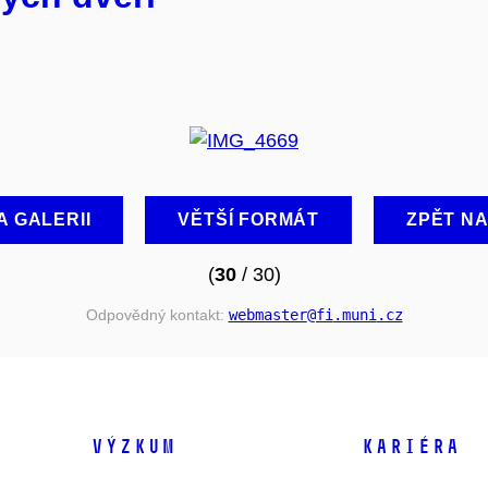
A GALERII
VĚTŠÍ FORMÁT
ZPĚT N
(
30
/ 30)
Odpovědný kontakt:
webmaster
@fi
.muni
.cz
VÝZKUM
KARIÉRA