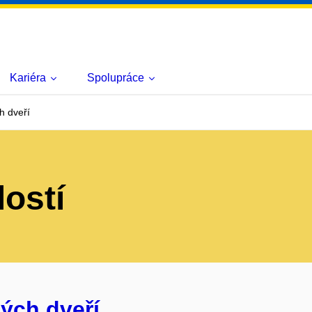
Kariéra
Spolupráce
h dveří
lostí
ých dveří