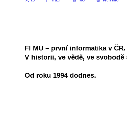
IS
INET
MU
Tech info
FI MU – první informatika v ČR.
V historii, ve vědě, ve svobodě 
Od roku 1994 dodnes.