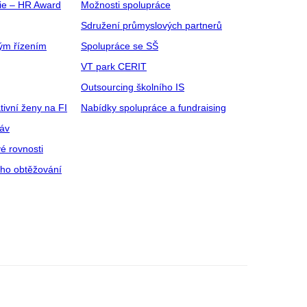
gie – HR Award
Možnosti spolupráce
Sdružení průmyslových partnerů
ým řízením
Spolupráce se SŠ
VT park CERIT
Outsourcing školního IS
tivní ženy na FI
Nabídky spolupráce a fundraising
ráv
é rovnosti
ího obtěžování