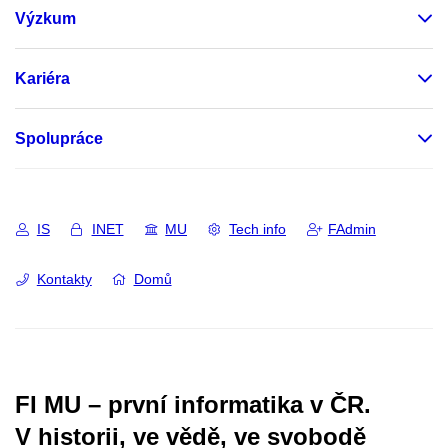
Výzkum
Kariéra
Spolupráce
IS
INET
MU
Tech info
FAdmin
Kontakty
Domů
FI MU – první informatika v ČR.
V historii, ve vědě, ve svobodě