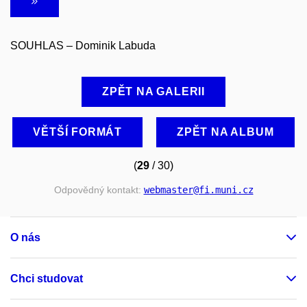
SOUHLAS – Dominik Labuda
ZPĚT NA GALERII
VĚTŠÍ FORMÁT
ZPĚT NA ALBUM
(
29
/ 30)
Odpovědný kontakt:
webmaster
@fi
.muni
.cz
O nás
Chci studovat