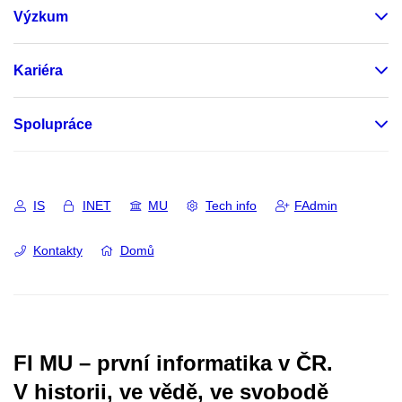
Výzkum
Kariéra
Spolupráce
IS
INET
MU
Tech info
FAdmin
Kontakty
Domů
FI MU – první informatika v ČR.
V historii, ve vědě, ve svobodě