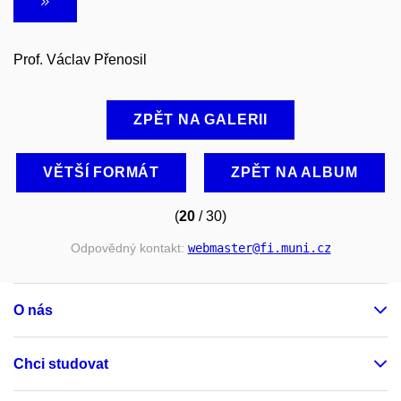
Prof. Václav Přenosil
ZPĚT NA GALERII
VĚTŠÍ FORMÁT
ZPĚT NA ALBUM
(
20
/ 30)
Odpovědný kontakt:
webmaster
@fi
.muni
.cz
O nás
Chci studovat