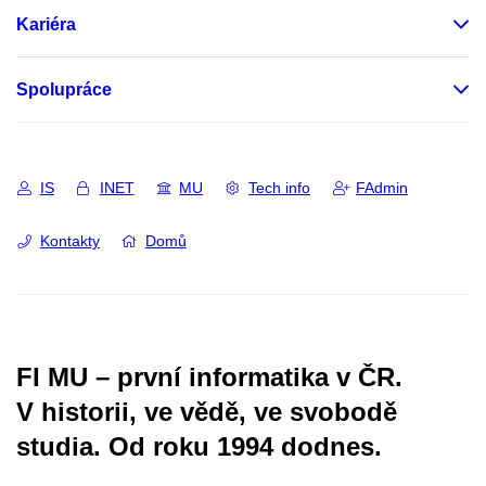
Kariéra
Spolupráce
IS
INET
MU
Tech info
FAdmin
Kontakty
Domů
FI MU – první informatika v ČR.
V historii, ve vědě, ve svobodě
studia.
Od roku 1994 dodnes.