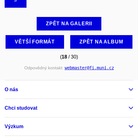
ZPĚT NA GALERII
VĚTŠÍ FORMÁT
ZPĚT NA ALBUM
(
18
/ 30)
Odpovědný kontakt:
webmaster
@fi
.muni
.cz
O nás
Chci studovat
Výzkum