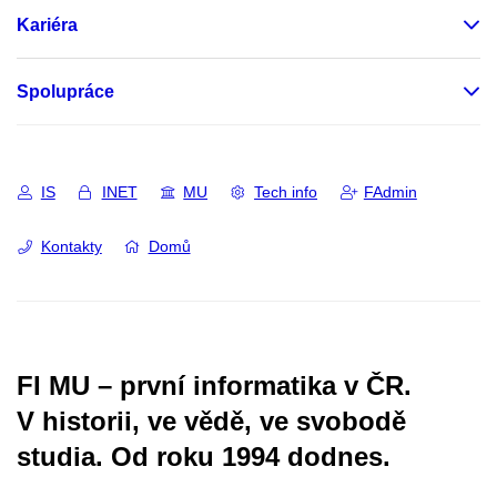
Kariéra
Spolupráce
IS
INET
MU
Tech info
FAdmin
Kontakty
Domů
FI MU – první informatika v ČR.
V historii, ve vědě, ve svobodě
studia.
Od roku 1994 dodnes.