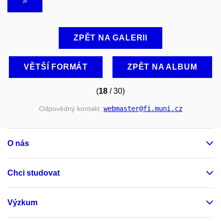
ZPĚT NA GALERII
VĚTŠÍ FORMÁT
ZPĚT NA ALBUM
(
18
/ 30)
Odpovědný kontakt:
webmaster
@fi
.muni
.cz
O nás
Chci studovat
Výzkum