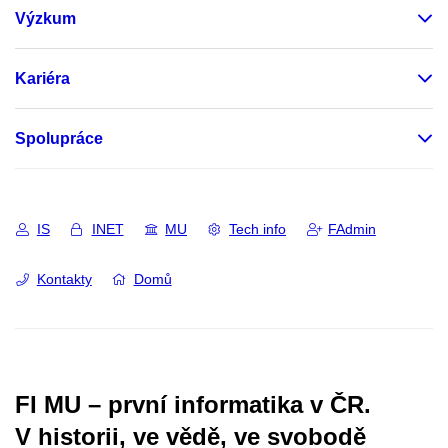
Výzkum
Kariéra
Spolupráce
IS
INET
MU
Tech info
FAdmin
Kontakty
Domů
FI MU – první informatika v ČR.
V historii, ve vědě, ve svobodě