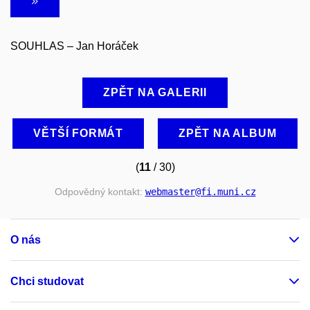
SOUHLAS – Jan Horáček
ZPĚT NA GALERII
VĚTŠÍ FORMÁT
ZPĚT NA ALBUM
(
11
/ 30)
Odpovědný kontakt:
webmaster
@fi
.muni
.cz
O nás
Chci studovat