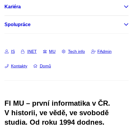
Kariéra
Spolupráce
IS
INET
MU
Tech info
FAdmin
Kontakty
Domů
FI MU – první informatika v ČR.
V historii, ve vědě, ve svobodě
studia.
Od roku 1994 dodnes.