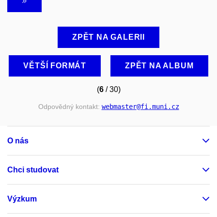
ZPĚT NA GALERII
VĚTŠÍ FORMÁT
ZPĚT NA ALBUM
(
6
/ 30)
Odpovědný kontakt:
webmaster
@fi
.muni
.cz
O nás
Chci studovat
Výzkum