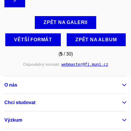
ZPĚT NA GALERII
VĚTŠÍ FORMÁT
ZPĚT NA ALBUM
(
5
/ 30)
Odpovědný kontakt:
webmaster
@fi
.muni
.cz
O nás
Chci studovat
Výzkum