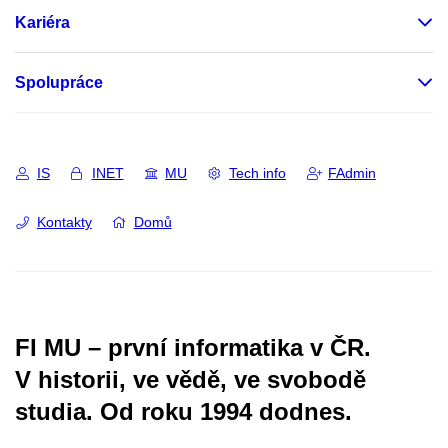
Kariéra
Spolupráce
IS
INET
MU
Tech info
FAdmin
Kontakty
Domů
FI MU – první informatika v ČR.
V historii, ve vědě, ve svobodě
studia.
Od roku 1994 dodnes.