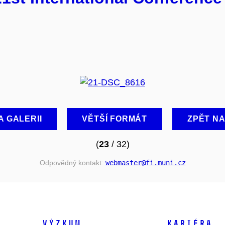
A GALERII
VĚTŠÍ FORMÁT
ZPĚT N
(
23
/ 32)
Odpovědný kontakt:
webmaster
@fi
.muni
.cz
VÝZKUM
KARIÉRA