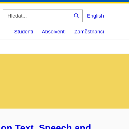
English
Vyhledat
Studenti
Absolventi
Zaměstnanci
 on Text, Speech and