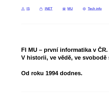
IS
INET
MU
Tech info
FI MU – první informatika v ČR.
V historii, ve vědě, ve svobodě 
Od roku 1994 dodnes.