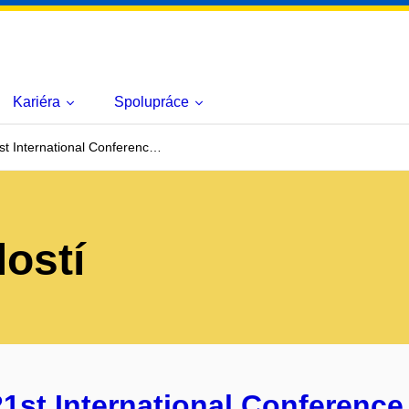
Kariéra
Spolupráce
t International Conferenc…
lostí
21st International Conference