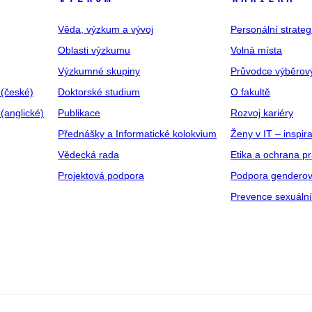
Věda, výzkum a vývoj
Personální strate
Oblasti výzkumu
Volná místa
Výzkumné skupiny
Průvodce výběrov
 (české)
Doktorské studium
O fakultě
(anglické)
Publikace
Rozvoj kariéry
Přednášky a Informatické kolokvium
Ženy v IT – inspira
Vědecká rada
Etika a ochrana p
Projektová podpora
Podpora genderov
Prevence sexuáln