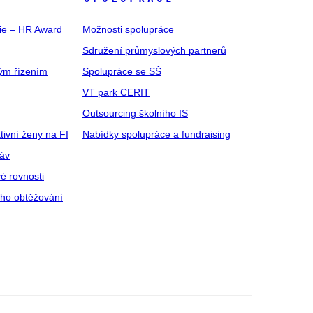
gie – HR Award
Možnosti spolupráce
Sdružení průmyslových partnerů
ým řízením
Spolupráce se SŠ
VT park CERIT
Outsourcing školního IS
tivní ženy na FI
Nabídky spolupráce a fundraising
ráv
é rovnosti
ího obtěžování