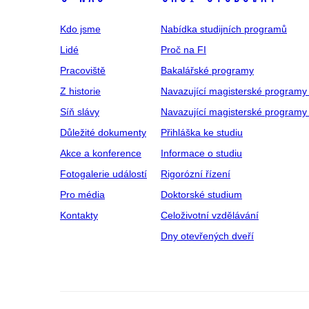
Kdo jsme
Nabídka studijních programů
Lidé
Proč na FI
Pracoviště
Bakalářské programy
Z historie
Navazující magisterské programy
Síň slávy
Navazující magisterské programy 
Důležité dokumenty
Přihláška ke studiu
Akce a konference
Informace o studiu
Fotogalerie událostí
Rigorózní řízení
Pro média
Doktorské studium
Kontakty
Celoživotní vzdělávání
Dny otevřených dveří