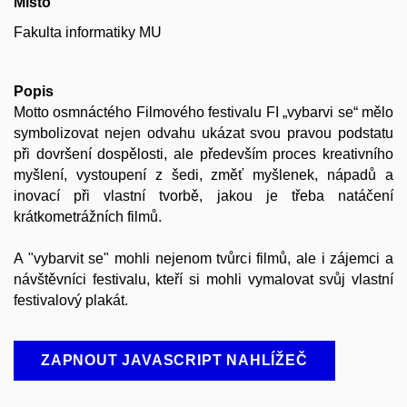
Místo
Fakulta informatiky MU
Popis
Motto osmnáctého Filmového festivalu FI „vybarvi se“ mělo
symbolizovat nejen odvahu ukázat svou pravou podstatu
při dovršení dospělosti, ale především proces kreativního
myšlení, vystoupení z šedi, změť myšlenek, nápadů a
inovací při vlastní tvorbě, jakou je třeba natáčení
krátkometrážních filmů.
A "vybarvit se" mohli nejenom tvůrci filmů, ale i zájemci a
návštěvníci festivalu, kteří si mohli vymalovat svůj vlastní
festivalový plakát.
ZAPNOUT JAVASCRIPT NAHLÍŽEČ