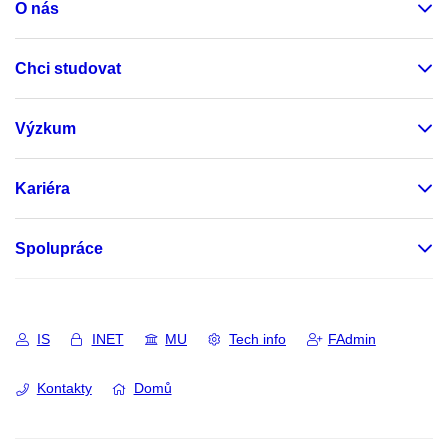
O nás
Chci studovat
Výzkum
Kariéra
Spolupráce
IS
INET
MU
Tech info
FAdmin
Kontakty
Domů