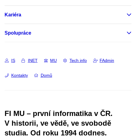
Kariéra
Spolupráce
IS
INET
MU
Tech info
FAdmin
Kontakty
Domů
FI MU – první informatika v ČR.
V historii, ve vědě, ve svobodě
studia.
Od roku 1994 dodnes.