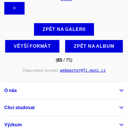
ZPĚT NA GALERII
VĚTŠÍ FORMÁT
ZPĚT NA ALBUM
(
65
/ 75)
Odpovědný kontakt:
webmaster
@fi
.muni
.cz
O nás
Chci studovat
Výzkum