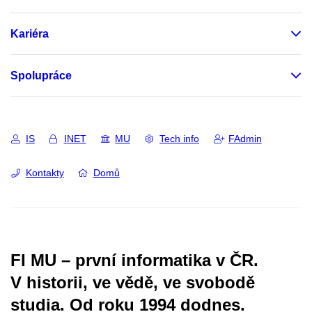
Kariéra
Spolupráce
IS
INET
MU
Tech info
FAdmin
Kontakty
Domů
FI MU – první informatika v ČR.
V historii, ve vědě, ve svobodě
studia.
Od roku 1994 dodnes.