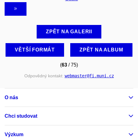
ZPĚT NA GALERII
VĚTŠÍ FORMÁT
ZPĚT NA ALBUM
(
63
/ 75)
Odpovědný kontakt:
webmaster
@fi
.muni
.cz
O nás
Chci studovat
Výzkum