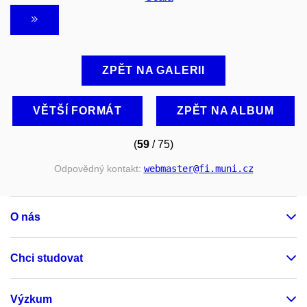
ZPĚT NA GALERII
VĚTŠÍ FORMÁT
ZPĚT NA ALBUM
(
59
/ 75)
Odpovědný kontakt:
webmaster
@fi
.muni
.cz
O nás
Chci studovat
Výzkum