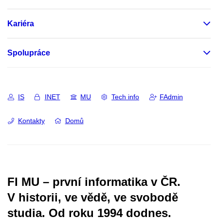
Kariéra
Spolupráce
IS
INET
MU
Tech info
FAdmin
Kontakty
Domů
FI MU – první informatika v ČR.
V historii, ve vědě, ve svobodě
studia.
Od roku 1994 dodnes.