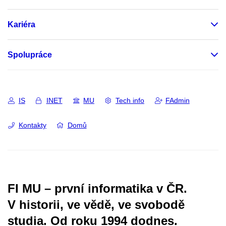
Kariéra
Spolupráce
IS
INET
MU
Tech info
FAdmin
Kontakty
Domů
FI MU – první informatika v ČR.
V historii, ve vědě, ve svobodě
studia.
Od roku 1994 dodnes.