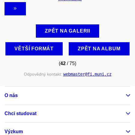
ZPĚT NA GALERII
VĚTŠÍ FORMÁT
ZPĚT NA ALBUM
(
42
/ 75)
Odpovědný kontakt:
webmaster
@fi
.muni
.cz
O nás
Chci studovat
Výzkum