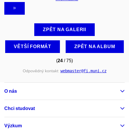
ZPĚT NA GALERII
VĚTŠÍ FORMÁT
ZPĚT NA ALBUM
(
24
/ 75)
Odpovědný kontakt:
webmaster
@fi
.muni
.cz
O nás
Chci studovat
Výzkum