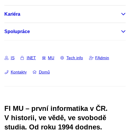
Kariéra
Spolupráce
IS
INET
MU
Tech info
FAdmin
Kontakty
Domů
FI MU – první informatika v ČR.
V historii, ve vědě, ve svobodě
studia.
Od roku 1994 dodnes.