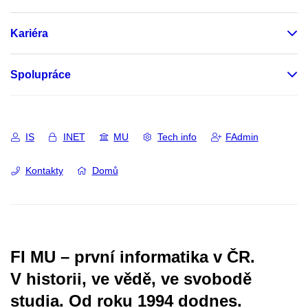
Kariéra
Spolupráce
IS
INET
MU
Tech info
FAdmin
Kontakty
Domů
FI MU – první informatika v ČR.
V historii, ve vědě, ve svobodě
studia.
Od roku 1994 dodnes.