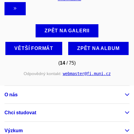
ZPĚT NA GALERII
VĚTŠÍ FORMÁT
ZPĚT NA ALBUM
(
14
/ 75)
Odpovědný kontakt:
webmaster
@fi
.muni
.cz
O nás
Chci studovat
Výzkum