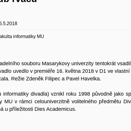
6.5.2018
akulta informatiky MU
adelního souboru Masarykovy univerzity tentokrát vsadi
vadlo uvedlo v premiéře 16. května 2018 v D1 ve vlastní
Scala. Režie Zdeněk Filipec a Pavel Havelka.
 informatiky divadla) vznikl roku 1998 původně jako sp
y MU v rámci celouniverzitně volitelného předmětu Di
á u příležitosti Dies Academicus.