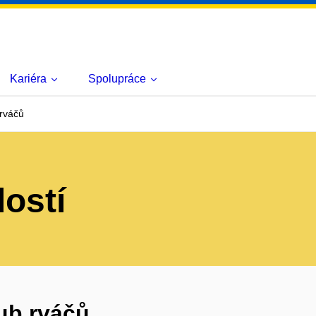
Kariéra
Spolupráce
 rváčů
lostí
lub rváčů