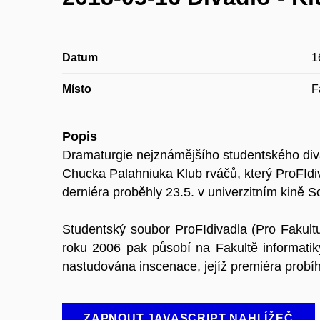
Datum
1
Místo
F
Popis
Dramaturgie nejznámějšího studentského div
Chucka Palahniuka Klub rváčů, který ProFIdi
derniéra proběhly 23.5. v univerzitním kině 
Studentský soubor ProFIdivadla (Pro Fakultu
roku 2006 pak působí na Fakultě informatik
nastudována inscenace, jejíž premiéra probíh
ZAPNOUT JAVASCRIPT NAHLÍŽEČ