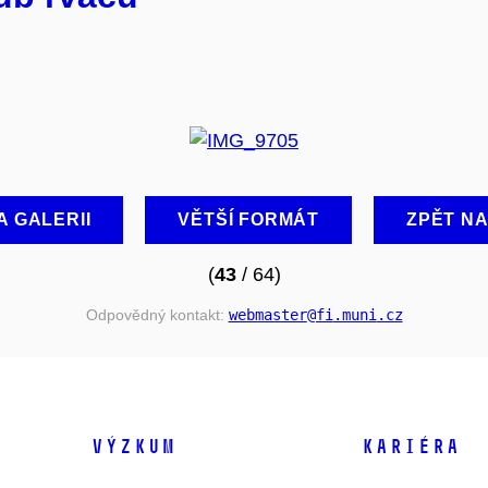
A GALERII
VĚTŠÍ FORMÁT
ZPĚT N
(
43
/ 64)
Odpovědný kontakt:
webmaster
@fi
.muni
.cz
VÝZKUM
KARIÉRA