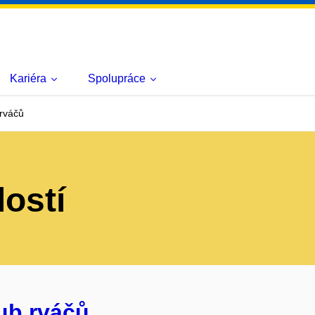
Kariéra
Spolupráce
 rváčů
lostí
lub rváčů