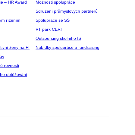
gie – HR Award
Možnosti spolupráce
Sdružení průmyslových partnerů
ým řízením
Spolupráce se SŠ
VT park CERIT
Outsourcing školního IS
tivní ženy na FI
Nabídky spolupráce a fundraising
ráv
é rovnosti
ího obtěžování