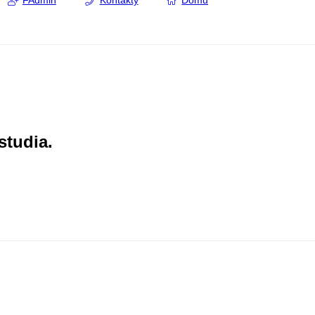
FAdmin
Kontakty
Domů
studia.