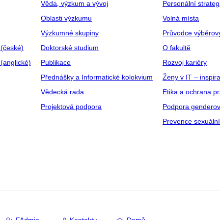
Věda, výzkum a vývoj
Personální strate
Oblasti výzkumu
Volná místa
Výzkumné skupiny
Průvodce výběrov
 (české)
Doktorské studium
O fakultě
(anglické)
Publikace
Rozvoj kariéry
Přednášky a Informatické kolokvium
Ženy v IT – inspira
Vědecká rada
Etika a ochrana p
Projektová podpora
Podpora genderov
Prevence sexuáln