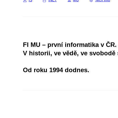
IS
INET
MU
Tech info
FI MU – první informatika v ČR.
V historii, ve vědě, ve svobodě 
Od roku 1994 dodnes.