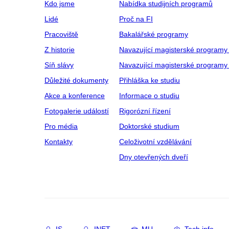
Kdo jsme
Nabídka studijních programů
Lidé
Proč na FI
Pracoviště
Bakalářské programy
Z historie
Navazující magisterské programy
Síň slávy
Navazující magisterské programy 
Důležité dokumenty
Přihláška ke studiu
Akce a konference
Informace o studiu
Fotogalerie událostí
Rigorózní řízení
Pro média
Doktorské studium
Kontakty
Celoživotní vzdělávání
Dny otevřených dveří