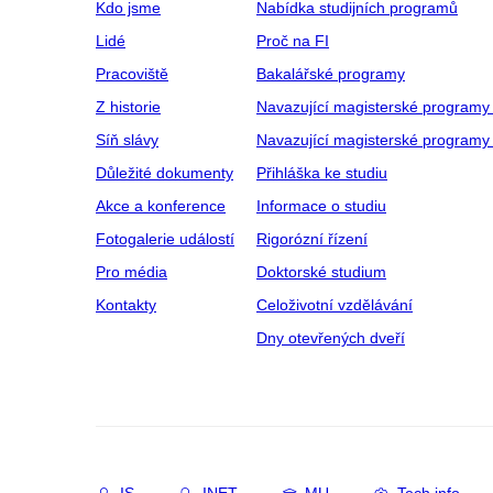
Kdo jsme
Nabídka studijních programů
Lidé
Proč na FI
Pracoviště
Bakalářské programy
Z historie
Navazující magisterské programy
Síň slávy
Navazující magisterské programy 
Důležité dokumenty
Přihláška ke studiu
Akce a konference
Informace o studiu
Fotogalerie událostí
Rigorózní řízení
Pro média
Doktorské studium
Kontakty
Celoživotní vzdělávání
Dny otevřených dveří