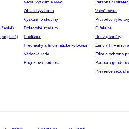
Věda, výzkum a vývoj
Personální strate
Oblasti výzkumu
Volná místa
Výzkumné skupiny
Průvodce výběrov
 (české)
Doktorské studium
O fakultě
(anglické)
Publikace
Rozvoj kariéry
Přednášky a Informatické kolokvium
Ženy v IT – inspira
Vědecká rada
Etika a ochrana p
Projektová podpora
Podpora genderov
Prevence sexuáln