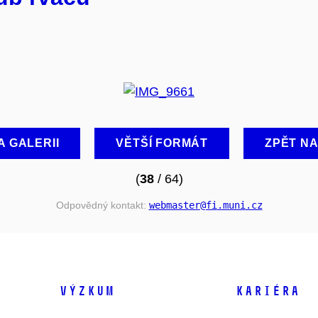
A GALERII
VĚTŠÍ FORMÁT
ZPĚT N
(
38
/ 64)
Odpovědný kontakt:
webmaster
@fi
.muni
.cz
VÝZKUM
KARIÉRA