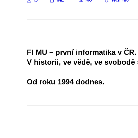
IS
INET
MU
Tech info
FI MU – první informatika v ČR.
V historii, ve vědě, ve svobodě 
Od roku 1994 dodnes.