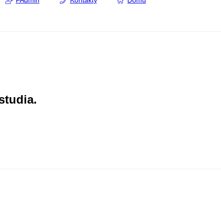
FAdmin
Kontakty
Domů
studia.