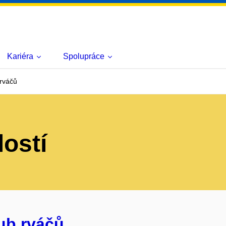
Kariéra
Spolupráce
 rváčů
lostí
lub rváčů