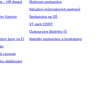
gie – HR Award
Možnosti spolupráce
Sdružení průmyslových partnerů
ým řízením
Spolupráce se SŠ
VT park CERIT
Outsourcing školního IS
tivní ženy na FI
Nabídky spolupráce a fundraising
ráv
é rovnosti
ího obtěžování