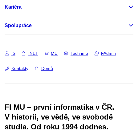
Kariéra
Spolupráce
IS
INET
MU
Tech info
FAdmin
Kontakty
Domů
FI MU – první informatika v ČR.
V historii, ve vědě, ve svobodě
studia.
Od roku 1994 dodnes.