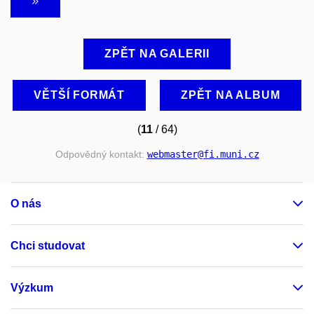
ZPĚT NA GALERII
VĚTŠÍ FORMÁT
ZPĚT NA ALBUM
(
11
/ 64)
Odpovědný kontakt:
webmaster
@fi
.muni
.cz
O nás
Chci studovat
Výzkum