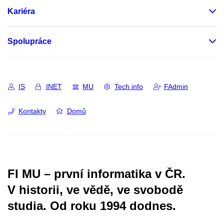
Kariéra
Spolupráce
IS
INET
MU
Tech info
FAdmin
Kontakty
Domů
FI MU – první informatika v ČR.
V historii, ve vědě, ve svobodě
studia.
Od roku 1994 dodnes.