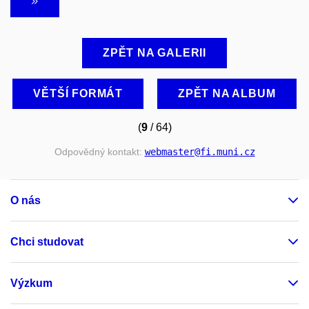
ZPĚT NA GALERII
VĚTŠÍ FORMÁT
ZPĚT NA ALBUM
(
9
/ 64)
Odpovědný kontakt:
webmaster
@fi
.muni
.cz
O nás
Chci studovat
Výzkum