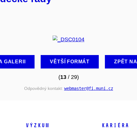
A GALERII
VĚTŠÍ FORMÁT
ZPĚT N
(
13
/ 29)
Odpovědný kontakt:
webmaster
@fi
.muni
.cz
VÝZKUM
KARIÉRA