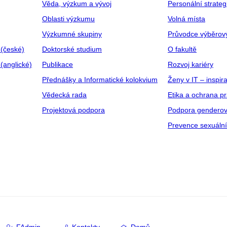
Věda, výzkum a vývoj
Personální strate
Oblasti výzkumu
Volná místa
Výzkumné skupiny
Průvodce výběrov
 (české)
Doktorské studium
O fakultě
(anglické)
Publikace
Rozvoj kariéry
Přednášky a Informatické kolokvium
Ženy v IT – inspira
Vědecká rada
Etika a ochrana p
Projektová podpora
Podpora genderov
Prevence sexuáln