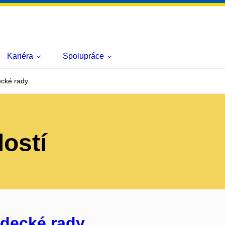
Kariéra
Spolupráce
cké rady
lostí
ědecké rady