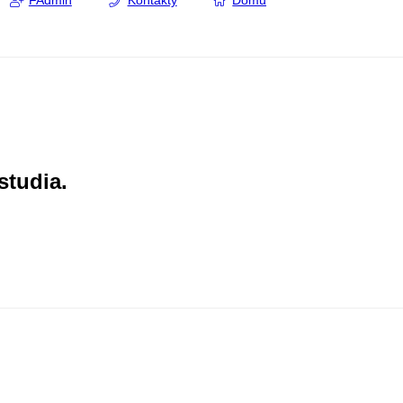
FAdmin
Kontakty
Domů
studia.