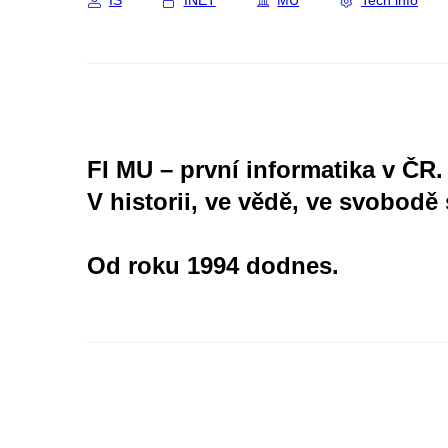
IS
INET
MU
Tech info
FI MU – první informatika v ČR.
V historii, ve vědě, ve svobodě 
Od roku 1994 dodnes.