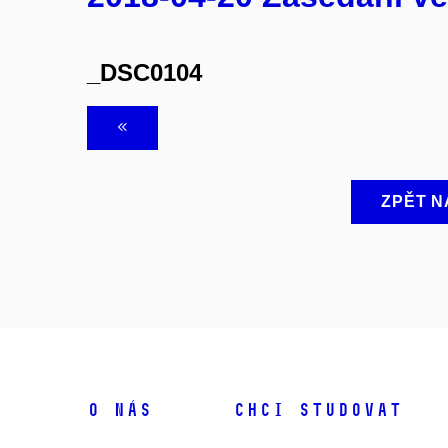
_DSC0104
ZPĚT N
O NÁS
CHCI STUDOVAT