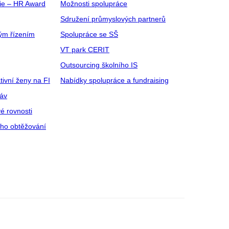
gie – HR Award
Možnosti spolupráce
Sdružení průmyslových partnerů
ým řízením
Spolupráce se SŠ
VT park CERIT
Outsourcing školního IS
tivní ženy na FI
Nabídky spolupráce a fundraising
ráv
é rovnosti
ího obtěžování