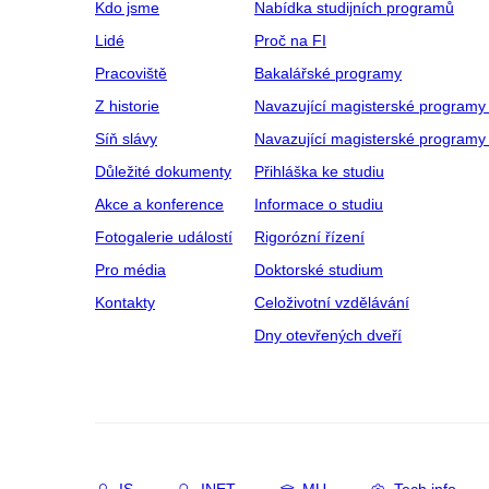
Kdo jsme
Nabídka studijních programů
Lidé
Proč na FI
Pracoviště
Bakalářské programy
Z historie
Navazující magisterské programy
Síň slávy
Navazující magisterské programy 
Důležité dokumenty
Přihláška ke studiu
Akce a konference
Informace o studiu
Fotogalerie událostí
Rigorózní řízení
Pro média
Doktorské studium
Kontakty
Celoživotní vzdělávání
Dny otevřených dveří