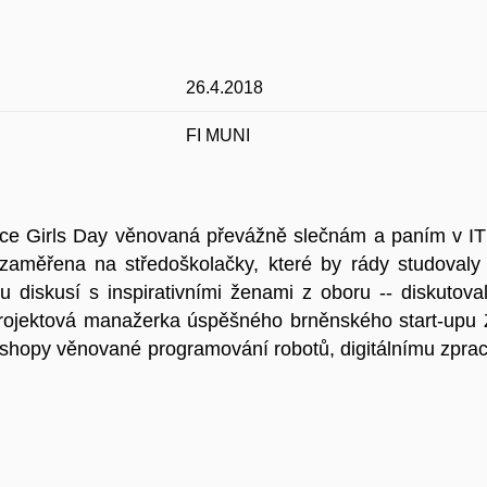
26.4.2018
FI MUNI
kce Girls Day věnovaná převážně slečnám a paním v IT 
zaměřena na středoškolačky, které by rády studovaly 
ou diskusí s inspirativními ženami z oboru -- diskutov
 projektová manažerka úspěšného brněnského start-upu
shopy věnované programování robotů, digitálnímu zpraco