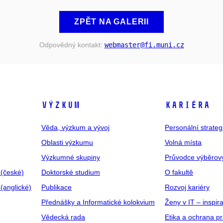
ZPĚT NA GALERII
Odpovědný kontakt:
webmaster
@fi
.muni
.cz
VÝZKUM
KARIÉRA
Věda, výzkum a vývoj
Personální strate
Oblasti výzkumu
Volná místa
Výzkumné skupiny
Průvodce výběrov
 (české)
Doktorské studium
O fakultě
(anglické)
Publikace
Rozvoj kariéry
Přednášky a Informatické kolokvium
Ženy v IT – inspira
Vědecká rada
Etika a ochrana p