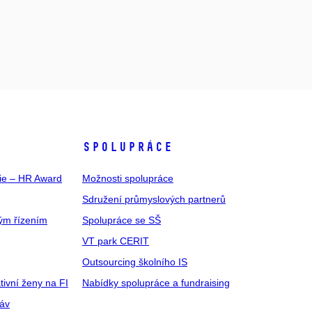
SPOLUPRÁCE
gie – HR Award
Možnosti spolupráce
Sdružení průmyslových partnerů
ým řízením
Spolupráce se SŠ
VT park CERIT
Outsourcing školního IS
tivní ženy na FI
Nabídky spolupráce a fundraising
ráv