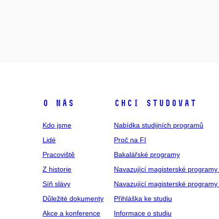
O NÁS
CHCI STUDOVAT
Kdo jsme
Nabídka studijních programů
Lidé
Proč na FI
Pracoviště
Bakalářské programy
Z historie
Navazující magisterské programy
Síň slávy
Navazující magisterské programy 
Důležité dokumenty
Přihláška ke studiu
Akce a konference
Informace o studiu