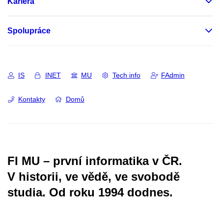
Kariéra
Spolupráce
IS
INET
MU
Tech info
FAdmin
Kontakty
Domů
FI MU – první informatika v ČR.
V historii, ve vědě, ve svobodě
studia.
Od roku 1994 dodnes.