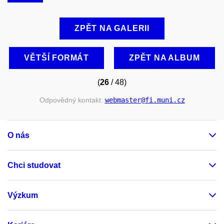
ZPĚT NA GALERII
VĚTŠÍ FORMÁT
ZPĚT NA ALBUM
(
26
/ 48)
Odpovědný kontakt:
webmaster
@fi
.muni
.cz
O nás
Chci studovat
Výzkum