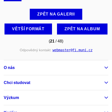
ZPĚT NA GALERII
VĚTŠÍ FORMÁT
ZPĚT NA ALBUM
(
21
/ 48)
Odpovědný kontakt:
webmaster
@fi
.muni
.cz
O nás
Chci studovat
Výzkum