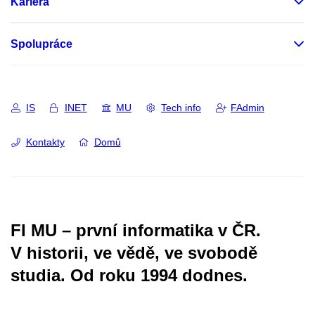
Kariéra
Spolupráce
IS
INET
MU
Tech info
FAdmin
Kontakty
Domů
FI MU – první informatika v ČR.
V historii, ve vědě, ve svobodě
studia.
Od roku 1994 dodnes.