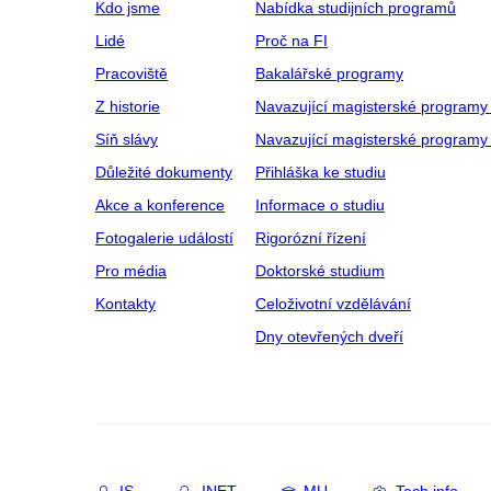
Kdo jsme
Nabídka studijních programů
Lidé
Proč na FI
Pracoviště
Bakalářské programy
Z historie
Navazující magisterské programy
Síň slávy
Navazující magisterské programy 
Důležité dokumenty
Přihláška ke studiu
Akce a konference
Informace o studiu
Fotogalerie událostí
Rigorózní řízení
Pro média
Doktorské studium
Kontakty
Celoživotní vzdělávání
Dny otevřených dveří