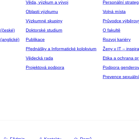
Věda, výzkum a vývoj
Personální strate
Oblasti výzkumu
Volná místa
Výzkumné skupiny
Průvodce výběrov
 (české)
Doktorské studium
O fakultě
(anglické)
Publikace
Rozvoj kariéry
Přednášky a Informatické kolokvium
Ženy v IT – inspira
Vědecká rada
Etika a ochrana p
Projektová podpora
Podpora genderov
Prevence sexuáln