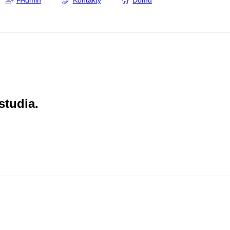
FAdmin
Kontakty
Domů
studia.