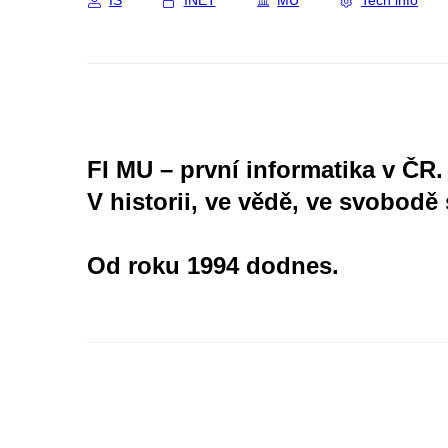
IS
INET
MU
Tech info
FI MU – první informatika v ČR.
V historii, ve vědě, ve svobodě 
Od roku 1994 dodnes.