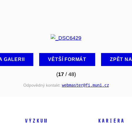
A GALERII
VĚTŠÍ FORMÁT
ZPĚT N
(
17
/ 48)
Odpovědný kontakt:
webmaster
@fi
.muni
.cz
VÝZKUM
KARIÉRA