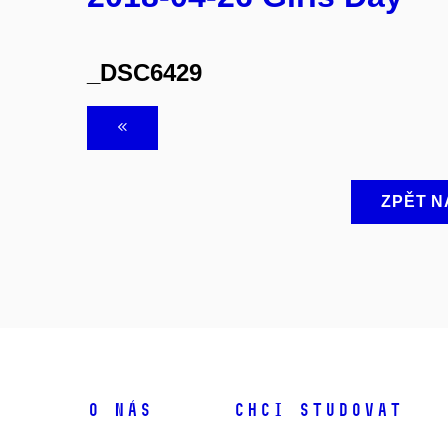
_DSC6429
ZPĚT N
O NÁS
CHCI STUDOVAT