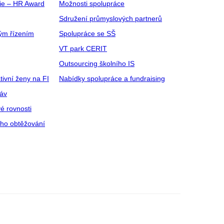
gie – HR Award
Možnosti spolupráce
Sdružení průmyslových partnerů
ým řízením
Spolupráce se SŠ
VT park CERIT
Outsourcing školního IS
tivní ženy na FI
Nabídky spolupráce a fundraising
ráv
é rovnosti
ího obtěžování