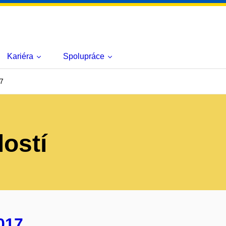
Kariéra
Spolupráce
7
lostí
017