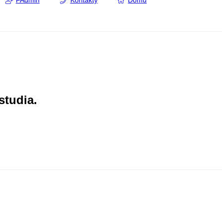
FAdmin
Kontakty
Domů
studia.