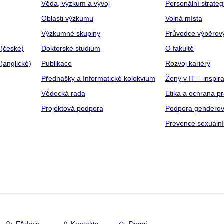
Věda, výzkum a vývoj
Personální strate
Oblasti výzkumu
Volná místa
Výzkumné skupiny
Průvodce výběrov
 (české)
Doktorské studium
O fakultě
(anglické)
Publikace
Rozvoj kariéry
Přednášky a Informatické kolokvium
Ženy v IT – inspira
Vědecká rada
Etika a ochrana p
Projektová podpora
Podpora genderov
Prevence sexuáln