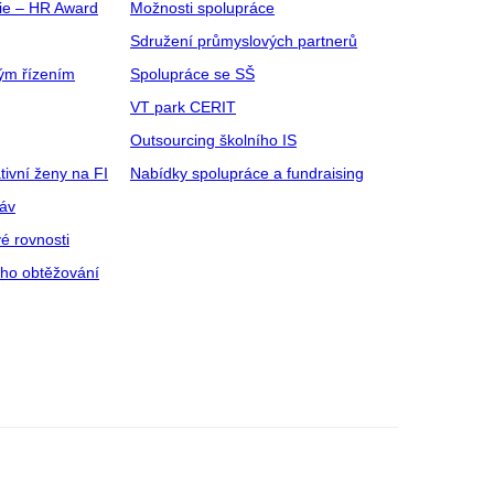
gie – HR Award
Možnosti spolupráce
Sdružení průmyslových partnerů
ým řízením
Spolupráce se SŠ
VT park CERIT
Outsourcing školního IS
tivní ženy na FI
Nabídky spolupráce a fundraising
ráv
é rovnosti
ího obtěžování