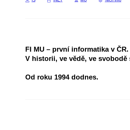
IS
INET
MU
Tech info
FI MU – první informatika v ČR.
V historii, ve vědě, ve svobodě 
Od roku 1994 dodnes.