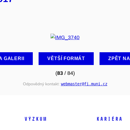
A GALERII
VĚTŠÍ FORMÁT
ZPĚT N
(
83
/ 84)
Odpovědný kontakt:
webmaster
@fi
.muni
.cz
VÝZKUM
KARIÉRA