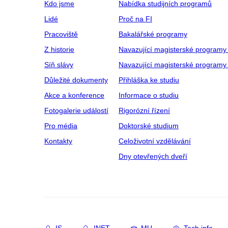
Kdo jsme
Nabídka studijních programů
Lidé
Proč na FI
Pracoviště
Bakalářské programy
Z historie
Navazující magisterské programy
Síň slávy
Navazující magisterské programy 
Důležité dokumenty
Přihláška ke studiu
Akce a konference
Informace o studiu
Fotogalerie událostí
Rigorózní řízení
Pro média
Doktorské studium
Kontakty
Celoživotní vzdělávání
Dny otevřených dveří