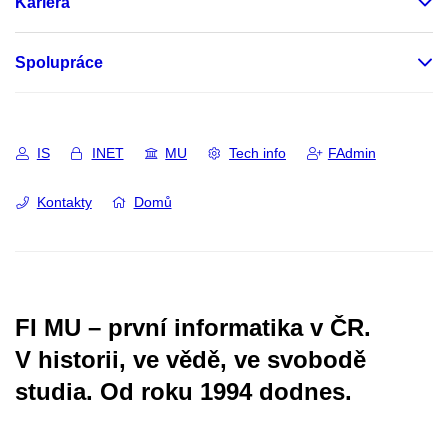
Kariéra
Spolupráce
IS
INET
MU
Tech info
FAdmin
Kontakty
Domů
FI MU – první informatika v ČR.
V historii, ve vědě, ve svobodě
studia.
Od roku 1994 dodnes.