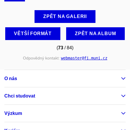
ZPĚT NA GALERII
VĚTŠÍ FORMÁT
ZPĚT NA ALBUM
(
73
/ 84)
Odpovědný kontakt:
webmaster
@fi
.muni
.cz
O nás
Chci studovat
Výzkum