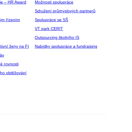
gie – HR Award
Možnosti spolupráce
Sdružení průmyslových partnerů
ým řízením
Spolupráce se SŠ
VT park CERIT
Outsourcing školního IS
tivní ženy na FI
Nabídky spolupráce a fundraising
ráv
é rovnosti
ího obtěžování