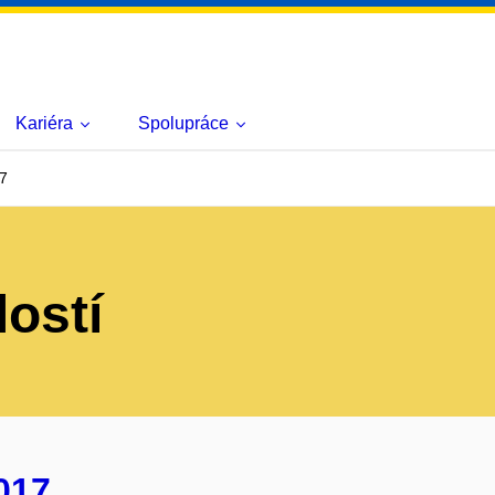
Kariéra
Spolupráce
7
lostí
017