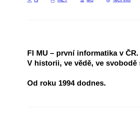
IS
INET
MU
Tech info
FI MU – první informatika v ČR.
V historii, ve vědě, ve svobodě 
Od roku 1994 dodnes.