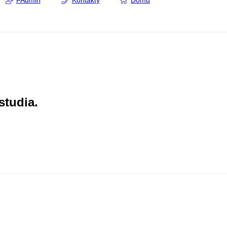
FAdmin
Kontakty
Domů
studia.