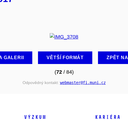
A GALERII
VĚTŠÍ FORMÁT
ZPĚT N
(
72
/ 84)
Odpovědný kontakt:
webmaster
@fi
.muni
.cz
VÝZKUM
KARIÉRA