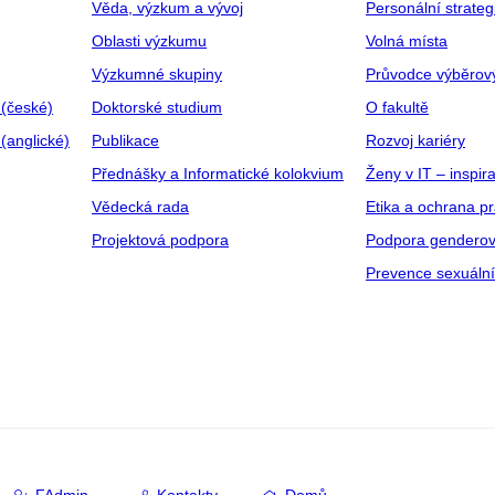
Věda, výzkum a vývoj
Personální strate
Oblasti výzkumu
Volná místa
Výzkumné skupiny
Průvodce výběrov
 (české)
Doktorské studium
O fakultě
(anglické)
Publikace
Rozvoj kariéry
Přednášky a Informatické kolokvium
Ženy v IT – inspira
Vědecká rada
Etika a ochrana p
Projektová podpora
Podpora genderov
Prevence sexuáln