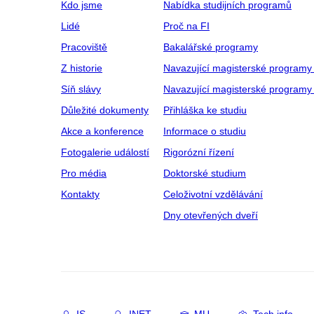
Kdo jsme
Nabídka studijních programů
Lidé
Proč na FI
Pracoviště
Bakalářské programy
Z historie
Navazující magisterské programy
Síň slávy
Navazující magisterské programy 
Důležité dokumenty
Přihláška ke studiu
Akce a konference
Informace o studiu
Fotogalerie událostí
Rigorózní řízení
Pro média
Doktorské studium
Kontakty
Celoživotní vzdělávání
Dny otevřených dveří