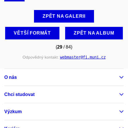
ZPĚT NA GALERII
VĚTŠÍ FORMÁT
ZPĚT NA ALBUM
(
29
/ 84)
Odpovědný kontakt:
webmaster
@fi
.muni
.cz
O nás
Chci studovat
Výzkum