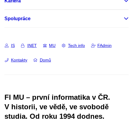
Kariéra
Spolupráce
IS
INET
MU
Tech info
FAdmin
Kontakty
Domů
FI MU – první informatika v ČR.
V historii, ve vědě, ve svobodě
studia.
Od roku 1994 dodnes.