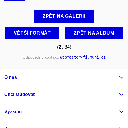
ZPĚT NA GALERII
VĚTŠÍ FORMÁT
ZPĚT NA ALBUM
(
2
/ 84)
Odpovědný kontakt:
webmaster
@fi
.muni
.cz
O nás
Chci studovat
Výzkum