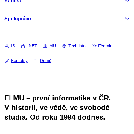
Kariéra
Spolupráce
IS
INET
MU
Tech info
FAdmin
Kontakty
Domů
FI MU – první informatika v ČR.
V historii, ve vědě, ve svobodě
studia.
Od roku 1994 dodnes.