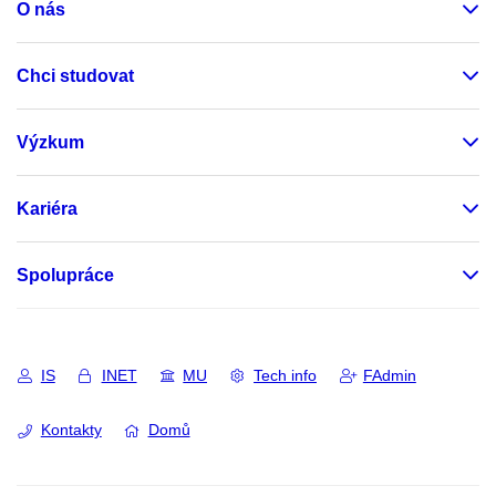
O nás
Chci studovat
Výzkum
Kariéra
Spolupráce
IS
INET
MU
Tech info
FAdmin
Kontakty
Domů