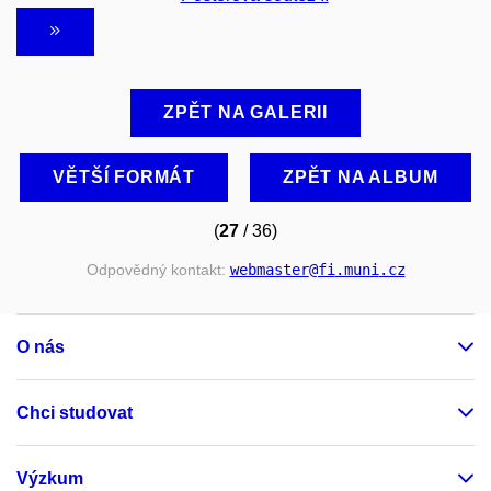
ZPĚT NA GALERII
VĚTŠÍ FORMÁT
ZPĚT NA ALBUM
(
27
/ 36)
Odpovědný kontakt:
webmaster
@fi
.muni
.cz
O nás
Chci studovat
Výzkum