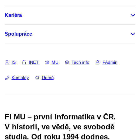
Kariéra
Spolupráce
IS
INET
MU
Tech info
FAdmin
Kontakty
Domů
FI MU – první informatika v ČR.
V historii, ve vědě, ve svobodě
studia.
Od roku 1994 dodnes.