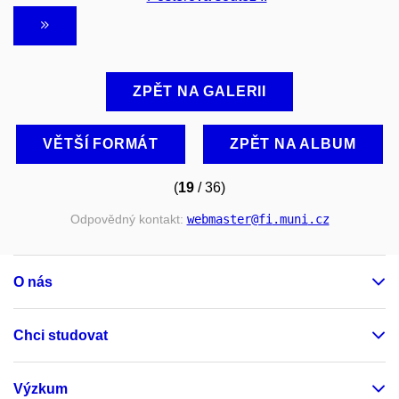
ZPĚT NA GALERII
VĚTŠÍ FORMÁT
ZPĚT NA ALBUM
(
19
/ 36)
Odpovědný kontakt:
webmaster
@fi
.muni
.cz
O nás
Chci studovat
Výzkum