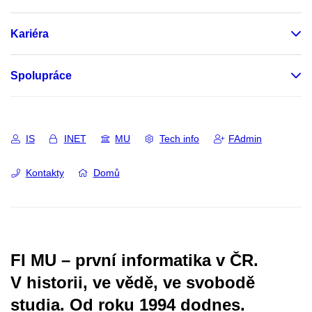
Kariéra
Spolupráce
IS
INET
MU
Tech info
FAdmin
Kontakty
Domů
FI MU – první informatika v ČR.
V historii, ve vědě, ve svobodě
studia.
Od roku 1994 dodnes.