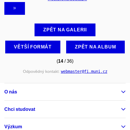
ZPĚT NA GALERII
VĚTŠÍ FORMÁT
ZPĚT NA ALBUM
(
14
/ 36)
Odpovědný kontakt:
webmaster
@fi
.muni
.cz
O nás
Chci studovat
Výzkum