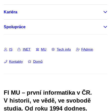
Kariéra
Spolupráce
IS
INET
MU
Tech info
FAdmin
Kontakty
Domů
FI MU – první informatika v ČR.
V historii, ve vědě, ve svobodě
studia.
Od roku 1994 dodnes.