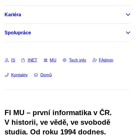
Kariéra
Spolupráce
IS
INET
MU
Tech info
FAdmin
Kontakty
Domů
FI MU – první informatika v ČR.
V historii, ve vědě, ve svobodě
studia.
Od roku 1994 dodnes.