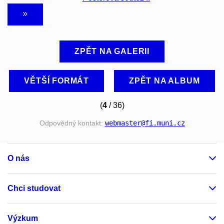
ZPĚT NA GALERII
VĚTŠÍ FORMÁT
ZPĚT NA ALBUM
(
4
/ 36)
Odpovědný kontakt:
webmaster
@fi
.muni
.cz
O nás
Chci studovat
Výzkum