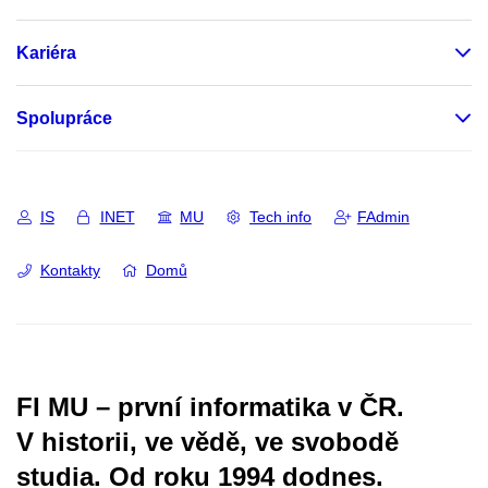
Kariéra
Spolupráce
IS
INET
MU
Tech info
FAdmin
Kontakty
Domů
FI MU – první informatika v ČR.
V historii, ve vědě, ve svobodě
studia.
Od roku 1994 dodnes.