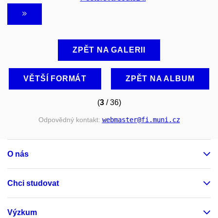
ZPĚT NA GALERII
VĚTŠÍ FORMÁT
ZPĚT NA ALBUM
(
3
/ 36)
Odpovědný kontakt:
webmaster
@fi
.muni
.cz
O nás
Chci studovat
Výzkum