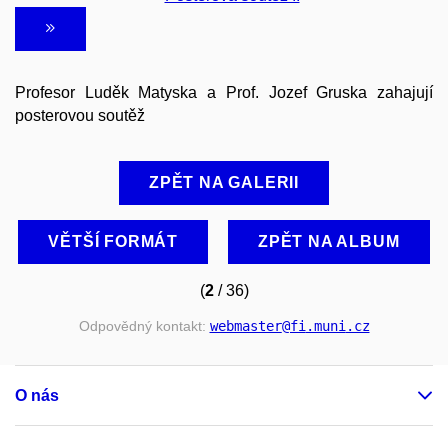
Profesor Luděk Matyska a Prof. Jozef Gruska zahajují
posterovou soutěž
ZPĚT NA GALERII
VĚTŠÍ FORMÁT
ZPĚT NA ALBUM
(
2
/ 36)
Odpovědný kontakt:
webmaster
@fi
.muni
.cz
O nás