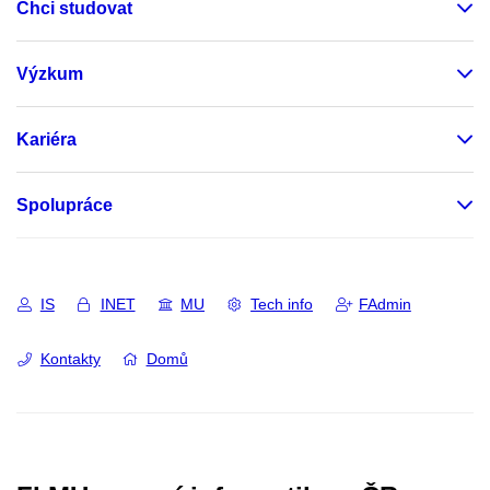
Chci studovat
Výzkum
Kariéra
Spolupráce
IS
INET
MU
Tech info
FAdmin
Kontakty
Domů