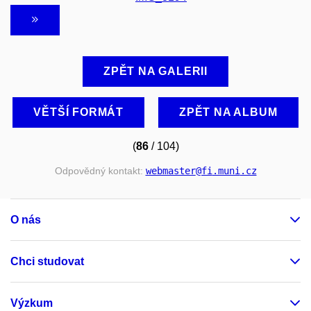
ZPĚT NA GALERII
VĚTŠÍ FORMÁT
ZPĚT NA ALBUM
(
86
/ 104)
Odpovědný kontakt:
webmaster
@fi
.muni
.cz
O nás
Chci studovat
Výzkum