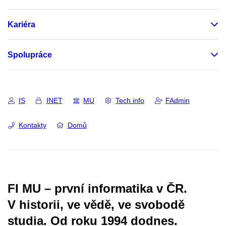
Kariéra
Spolupráce
IS
INET
MU
Tech info
FAdmin
Kontakty
Domů
FI MU – první informatika v ČR.
V historii, ve vědě, ve svobodě
studia.
Od roku 1994 dodnes.