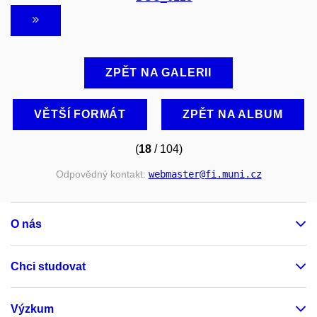
ZPĚT NA GALERII
VĚTŠÍ FORMÁT
ZPĚT NA ALBUM
(
18
/ 104)
Odpovědný kontakt:
webmaster
@fi
.muni
.cz
O nás
Chci studovat
Výzkum