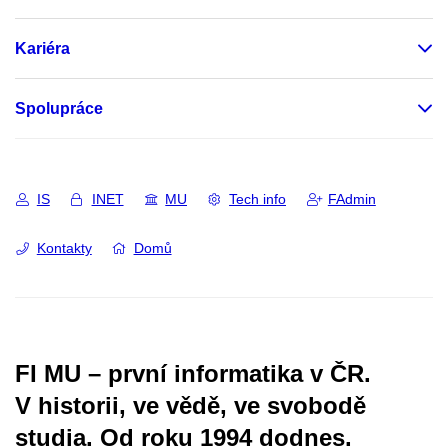
Kariéra
Spolupráce
IS
INET
MU
Tech info
FAdmin
Kontakty
Domů
FI MU – první informatika v ČR.
V historii, ve vědě, ve svobodě
studia.
Od roku 1994 dodnes.