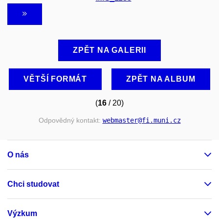
ZPĚT NA GALERII
VĚTŠÍ FORMÁT
ZPĚT NA ALBUM
(
16
/ 20)
Odpovědný kontakt:
webmaster
@fi
.muni
.cz
O nás
Chci studovat
Výzkum