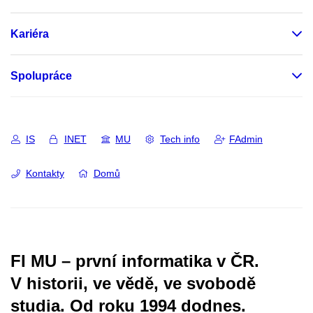
Kariéra
Spolupráce
IS
INET
MU
Tech info
FAdmin
Kontakty
Domů
FI MU – první informatika v ČR.
V historii, ve vědě, ve svobodě
studia.
Od roku 1994 dodnes.