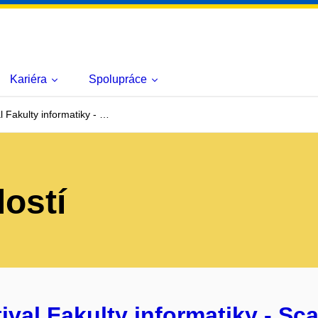
Kariéra
Spolupráce
l Fakulty informatiky - …
lostí
ival Fakulty informatiky - Sca