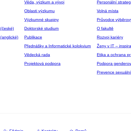
Věda, výzkum a vývoj
Personální strate
Oblasti výzkumu
Volná místa
Výzkumné skupiny
Průvodce výběrov
 (české)
Doktorské studium
O fakultě
(anglické)
Publikace
Rozvoj kariéry
Přednášky a Informatické kolokvium
Ženy v IT – inspira
Vědecká rada
Etika a ochrana p
Projektová podpora
Podpora genderov
Prevence sexuáln