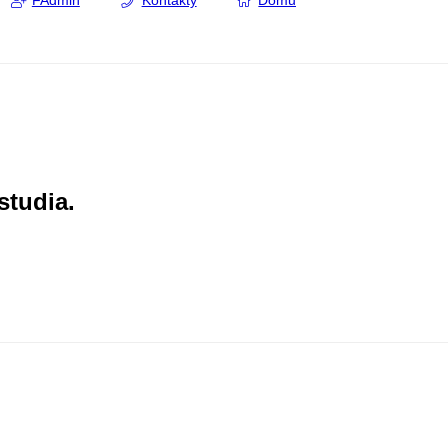
FAdmin
Kontakty
Domů
studia.