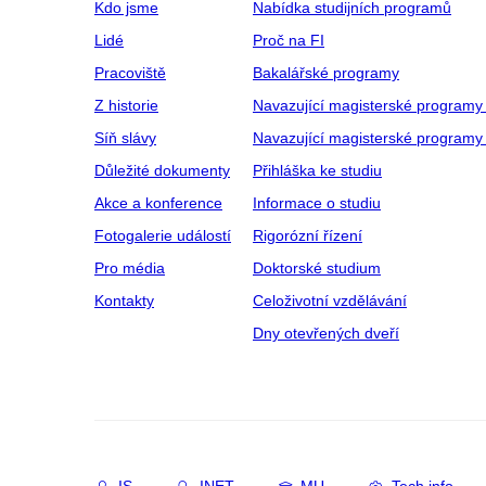
Kdo jsme
Nabídka studijních programů
Lidé
Proč na FI
Pracoviště
Bakalářské programy
Z historie
Navazující magisterské programy
Síň slávy
Navazující magisterské programy 
Důležité dokumenty
Přihláška ke studiu
Akce a konference
Informace o studiu
Fotogalerie událostí
Rigorózní řízení
Pro média
Doktorské studium
Kontakty
Celoživotní vzdělávání
Dny otevřených dveří