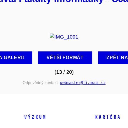
A GALERII
VĚTŠÍ FORMÁT
ZPĚT N
(
13
/ 20)
Odpovědný kontakt:
webmaster
@fi
.muni
.cz
VÝZKUM
KARIÉRA