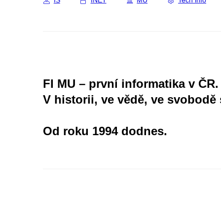
IS
INET
MU
Tech info
FI MU – první informatika v ČR.
V historii, ve vědě, ve svobodě 
Od roku 1994 dodnes.