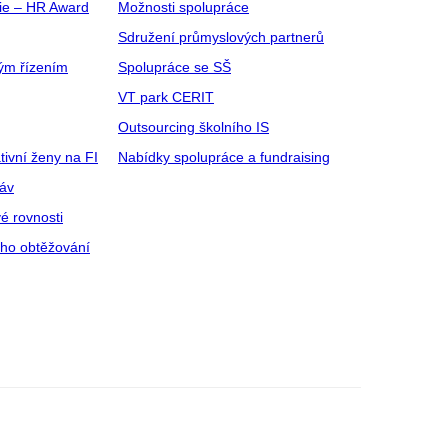
gie – HR Award
Možnosti spolupráce
Sdružení průmyslových partnerů
ým řízením
Spolupráce se SŠ
VT park CERIT
Outsourcing školního IS
tivní ženy na FI
Nabídky spolupráce a fundraising
ráv
é rovnosti
ího obtěžování