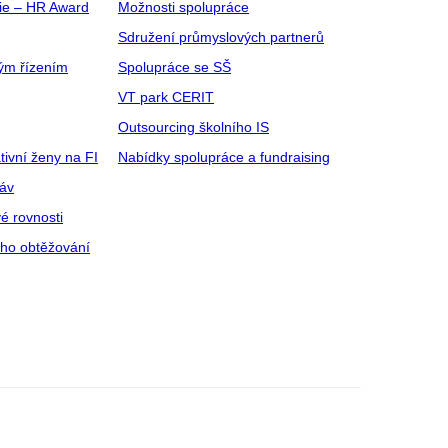
gie – HR Award
Možnosti spolupráce
Sdružení průmyslových partnerů
ým řízením
Spolupráce se SŠ
VT park CERIT
Outsourcing školního IS
tivní ženy na FI
Nabídky spolupráce a fundraising
ráv
é rovnosti
ího obtěžování