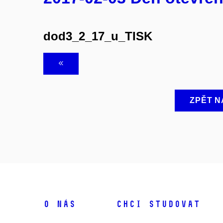
dod3_2_17_u_TISK
ZPĚT N
O NÁS
CHCI STUDOVAT