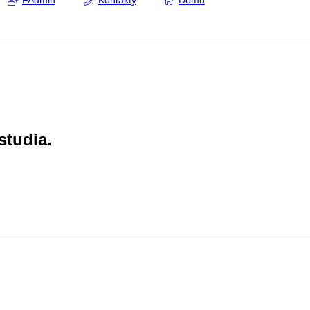
FAdmin
Kontakty
Domů
studia.