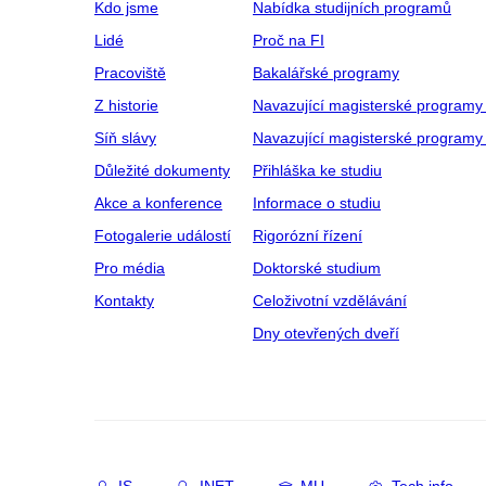
Kdo jsme
Nabídka studijních programů
Lidé
Proč na FI
Pracoviště
Bakalářské programy
Z historie
Navazující magisterské programy
Síň slávy
Navazující magisterské programy 
Důležité dokumenty
Přihláška ke studiu
Akce a konference
Informace o studiu
Fotogalerie událostí
Rigorózní řízení
Pro média
Doktorské studium
Kontakty
Celoživotní vzdělávání
Dny otevřených dveří