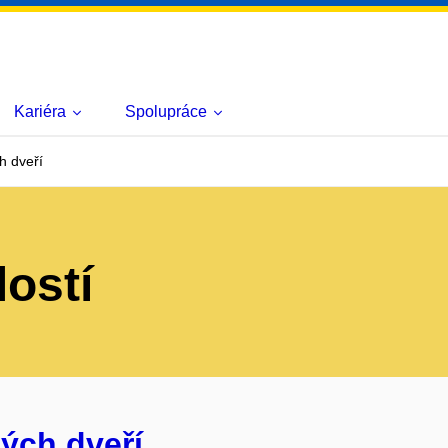
Kariéra
Spolupráce
h dveří
lostí
ých dveří