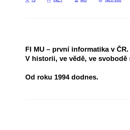
IS
INET
MU
Tech info
FI MU – první informatika v ČR.
V historii, ve vědě, ve svobodě 
Od roku 1994 dodnes.