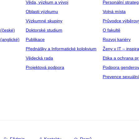
Věda, výzkum a vývoj
Personální strate
Oblasti výzkumu
Volná místa
Výzkumné skupiny
Průvodce výběrov
 (české)
Doktorské studium
O fakultě
(anglické)
Publikace
Rozvoj kariéry
Přednášky a Informatické kolokvium
Ženy v IT – inspira
Vědecká rada
Etika a ochrana p
Projektová podpora
Podpora genderov
Prevence sexuáln