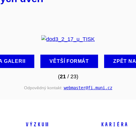
A GALERII
VĚTŠÍ FORMÁT
ZPĚT N
(
21
/ 23)
Odpovědný kontakt:
webmaster
@fi
.muni
.cz
VÝZKUM
KARIÉRA