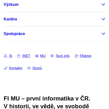
Výzkum
Kariéra
Spolupráce
IS
INET
MU
Tech info
FAdmin
Kontakty
Domů
FI MU – první informatika v ČR.
V historii, ve vědě, ve svobodě