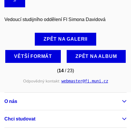
Vedoucí studijního oddělení FI Simona Davidová
ZPĚT NA GALERII
VĚTŠÍ FORMÁT
ZPĚT NA ALBUM
(
14
/ 23)
Odpovědný kontakt:
webmaster
@fi
.muni
.cz
O nás
Chci studovat