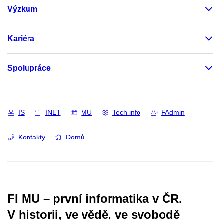
Výzkum
Kariéra
Spolupráce
IS
INET
MU
Tech info
FAdmin
Kontakty
Domů
FI MU – první informatika v ČR.
V historii, ve vědě, ve svobodě