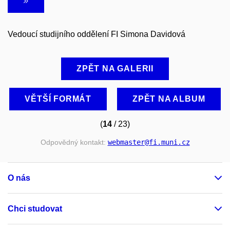
Vedoucí studijního oddělení FI Simona Davidová
ZPĚT NA GALERII
VĚTŠÍ FORMÁT
ZPĚT NA ALBUM
(
14
/ 23)
Odpovědný kontakt:
webmaster
@fi
.muni
.cz
O nás
Chci studovat